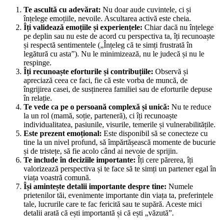
Te ascultă cu adevărat:
Nu doar aude cuvintele, ci și
înțelege emoțiile, nevoile. Ascultarea activă este cheia.
Îți validează emoțiile și experiențele:
Chiar dacă nu înțelege
pe deplin sau nu este de acord cu perspectiva ta, îți recunoaște
și respectă sentimentele („Înțeleg că te simți frustrată în
legătură cu asta”). Nu le minimizează, nu le judecă și nu le
respinge.
Îți recunoaște eforturile și contribuțiile:
Observă și
apreciază ceea ce faci, fie că este vorba de muncă, de
îngrijirea casei, de susținerea familiei sau de eforturile depuse
în relație.
Te vede ca pe o persoană complexă și unică:
Nu te reduce
la un rol (mamă, soție, parteneră), ci îți recunoaște
individualitatea, pasiunile, visurile, temerile și vulnerabilitățile.
Este prezent emoțional:
Este disponibil să se conecteze cu
tine la un nivel profund, să împărtășească momente de bucurie
și de tristețe, să fie acolo când ai nevoie de sprijin.
Te include în deciziile importante:
Îți cere părerea, îți
valorizează perspectiva și te face să te simți un partener egal în
viața voastră comună.
Își amintește detalii importante despre tine:
Numele
prietenilor tăi, evenimente importante din viața ta, preferințele
tale, lucrurile care te fac fericită sau te supără. Aceste mici
detalii arată că ești importantă și că ești „văzută”.