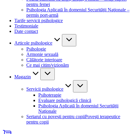
pentru femei
Psihologia Aplicată în domeniul Securităţii Naţionale –
permis port-armă
Tarife servicii psihologice
Testimoniale
Date contact
Articole psihologice
Psihologie
Armonie sexuală
Călătorie interioare
Ce mai citim/vizionăm
Magazin
Servicii psihologice
Psihoterapie
Evaluare psihologică clinică
Psihologia Aplicată în domeniul Securităţii
Naţionale
Sertarul cu poveşti pentru copii
Poveşti terapeutice
pentru copii