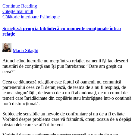
Continue Reading
Citeşte mai mult
Posted
Călătorie interioare
Psihologie
in
Scrieţi-vă propria bibliotecă cu momente emoţionale într-o
relaţie
Posted
Maria Silaghi
by
Atunci când lucrurile nu merg într-o relaţie, oamenii îşi fac deseori
mustrări de conştiinţă sau îşi pun întrebarea: ”Oare am greşit cu
ceva?”
Ceea ce dăunează relaţiilor este faptul că oamenii nu comunică
partenerului ceea ce îi deranjează, de teama de a nu fi respinşi, de
teama singurătăţii, de teama de a nu fi abandonaţi, de un cumul de
temeri care înrădăcinate din copilărie stau îmbrăţişate într-o continuă
horă disfuncţională.
Subiectele sensibile au nevoie de confruntare şi nu de a fi evitate.
Vorbind despre problema care vă frământă, creaţi ocazia de a depăşi
obstacolele care se află între voi.
Vorbind despre sentimentele noastre creează o ocazie de a ne