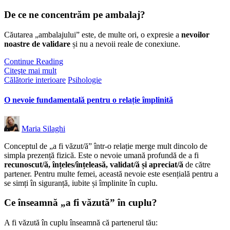
De ce ne concentrăm pe ambalaj?
Căutarea „ambalajului” este, de multe ori, o expresie a
nevoilor
noastre de validare
și nu a nevoii reale de conexiune.
Continue Reading
Citeşte mai mult
Posted
Călătorie interioare
Psihologie
in
O nevoie fundamentală pentru o relație împlinită
Posted
Maria Silaghi
by
Conceptul de „a fi văzut/ă” într-o relație merge mult dincolo de
simpla prezență fizică. Este o nevoie umană profundă de a fi
recunoscut/ă, înțeles/înțeleasă, validat/ă și apreciat/ă
de către
partener. Pentru multe femei, această nevoie este esențială pentru a
se simți în siguranță, iubite și împlinite în cuplu.
Ce înseamnă „a fi văzută” în cuplu?
A fi văzută în cuplu înseamnă că partenerul tău: