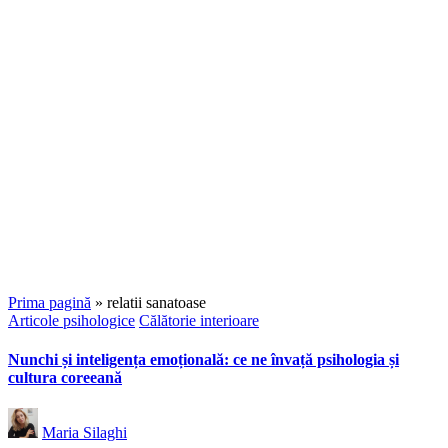
Prima pagină
»
relatii sanatoase
Posted
Articole psihologice
Călătorie interioare
in
Nunchi și inteligența emoțională: ce ne învață psihologia și
cultura coreeană
Posted
Maria Silaghi
by