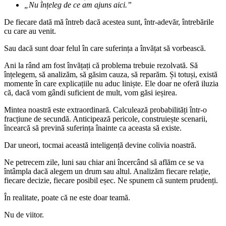
„Nu înțeleg de ce am ajuns aici.”
De fiecare dată mă întreb dacă acestea sunt, într-adevăr, întrebările
cu care au venit.
Sau dacă sunt doar felul în care suferința a învățat să vorbească.
Ani la rând am fost învățați că problema trebuie rezolvată. Să
înțelegem, să analizăm, să găsim cauza, să reparăm. Și totuși, există
momente în care explicațiile nu aduc liniște. Ele doar ne oferă iluzia
că, dacă vom gândi suficient de mult, vom găsi ieșirea.
Mintea noastră este extraordinară. Calculează probabilități într-o
fracțiune de secundă. Anticipează pericole, construiește scenarii,
încearcă să prevină suferința înainte ca aceasta să existe.
Dar uneori, tocmai această inteligență devine colivia noastră.
Ne petrecem zile, luni sau chiar ani încercând să aflăm ce se va
întâmpla dacă alegem un drum sau altul. Analizăm fiecare relație,
fiecare decizie, fiecare posibil eșec. Ne spunem că suntem prudenți.
În realitate, poate că ne este doar teamă.
Nu de viitor.