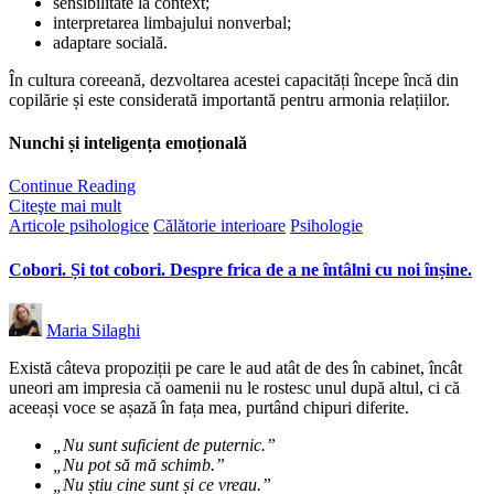
sensibilitate la context;
interpretarea limbajului nonverbal;
adaptare socială.
În cultura coreeană, dezvoltarea acestei capacități începe încă din
copilărie și este considerată importantă pentru armonia relațiilor.
Nunchi și inteligența emoțională
Continue Reading
Citeşte mai mult
Posted
Articole psihologice
Călătorie interioare
Psihologie
in
Cobori. Și tot cobori. Despre frica de a ne întâlni cu noi înșine.
Posted
Maria Silaghi
by
Există câteva propoziții pe care le aud atât de des în cabinet, încât
uneori am impresia că oamenii nu le rostesc unul după altul, ci că
aceeași voce se așază în fața mea, purtând chipuri diferite.
„Nu sunt suficient de puternic.”
„Nu pot să mă schimb.”
„Nu știu cine sunt și ce vreau.”