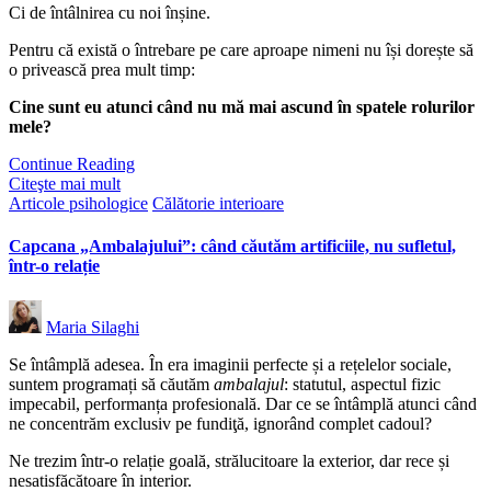
Ci de întâlnirea cu noi înșine.
Pentru că există o întrebare pe care aproape nimeni nu își dorește să
o privească prea mult timp:
Cine sunt eu atunci când nu mă mai ascund în spatele rolurilor
mele?
Continue Reading
Citeşte mai mult
Posted
Articole psihologice
Călătorie interioare
in
Capcana „Ambalajului”: când căutăm artificiile, nu sufletul,
într-o relație
Posted
Maria Silaghi
by
Se întâmplă adesea. În era imaginii perfecte și a rețelelor sociale,
suntem programați să căutăm
ambalajul
: statutul, aspectul fizic
impecabil, performanța profesională. Dar ce se întâmplă atunci când
ne concentrăm exclusiv pe fundiţă, ignorând complet cadoul?
Ne trezim într-o relație goală, strălucitoare la exterior, dar rece și
nesatisfăcătoare în interior.