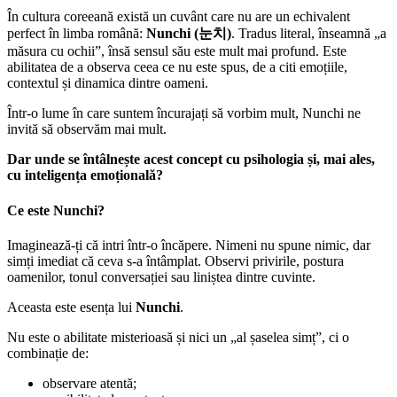
În cultura coreeană există un cuvânt care nu are un echivalent
perfect în limba română:
Nunchi (눈치)
. Tradus literal, înseamnă „a
măsura cu ochii”, însă sensul său este mult mai profund. Este
abilitatea de a observa ceea ce nu este spus, de a citi emoțiile,
contextul și dinamica dintre oameni.
Într-o lume în care suntem încurajați să vorbim mult, Nunchi ne
invită să observăm mai mult.
Dar unde se întâlnește acest concept cu psihologia și, mai ales,
cu inteligența emoțională?
Ce este Nunchi?
Imaginează-ți că intri într-o încăpere. Nimeni nu spune nimic, dar
simți imediat că ceva s-a întâmplat. Observi privirile, postura
oamenilor, tonul conversației sau liniștea dintre cuvinte.
Aceasta este esența lui
Nunchi
.
Nu este o abilitate misterioasă și nici un „al șaselea simț”, ci o
combinație de:
observare atentă;