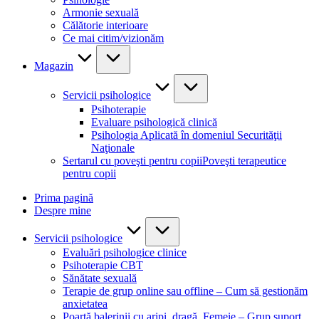
Armonie sexuală
Călătorie interioare
Ce mai citim/vizionăm
Magazin
Servicii psihologice
Psihoterapie
Evaluare psihologică clinică
Psihologia Aplicată în domeniul Securităţii
Naţionale
Sertarul cu poveşti pentru copii
Poveşti terapeutice
pentru copii
Prima pagină
Despre mine
Servicii psihologice
Evaluări psihologice clinice
Psihoterapie CBT
Sănătate sexuală
Terapie de grup online sau offline – Cum să gestionăm
anxietatea
Poartă balerinii cu aripi, dragă, Femeie – Grup suport