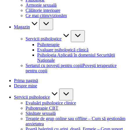
Armonie sexuală
Călătorie interioare
Ce mai citim/vizionăm
Magazin
Servicii psihologice
Psihoterapie
Evaluare psihologică clinică
Psihologia Aplicată în domeniul Securităţii
Naţionale
Sertarul cu poveşti pentru copii
Poveşti terapeutice
pentru copii
Prima pagină
Despre mine
Servicii psihologice
Evaluări psihologice clinice
Psihoterapie CBT
Sănătate sexuală
Terapie de grup online sau offline – Cum să gestionăm
anxietatea
Poartă balerinii cu aripi, dragă, Femeie – Grup suport