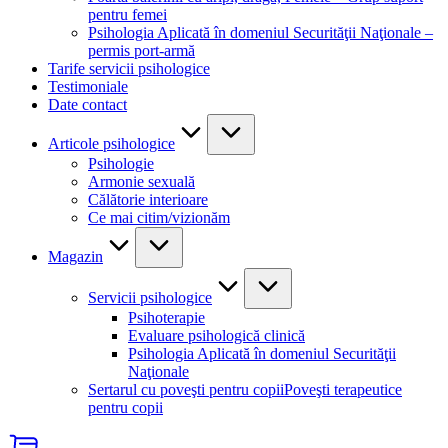
pentru femei
Psihologia Aplicată în domeniul Securităţii Naţionale –
permis port-armă
Tarife servicii psihologice
Testimoniale
Date contact
Articole psihologice
Psihologie
Armonie sexuală
Călătorie interioare
Ce mai citim/vizionăm
Magazin
Servicii psihologice
Psihoterapie
Evaluare psihologică clinică
Psihologia Aplicată în domeniul Securităţii
Naţionale
Sertarul cu poveşti pentru copii
Poveşti terapeutice
pentru copii