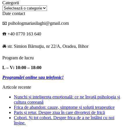
Categorii
Categorii
Date contact
📧 psihologmariasilaghi@gmail.com
☎️ +40 0770 163 640
🚘 str. Simion Bărnuţiu, nr 22/A, Oradea, Bihor
Program de lucru
L – V: 10:00 – 18:00
Programări online sau telefonic!
Articole recente
Nunchi și inteligența emoțională: ce ne învață psihologia și
cultura coreeană
Frica de abandon: cauze, simptome și soluții terapeutice
Paris și retur. Despre ziua în care divorțezi de frică
Cobori. Și tot cobori. Despre frica de a ne întâlni cu noi
înșine.