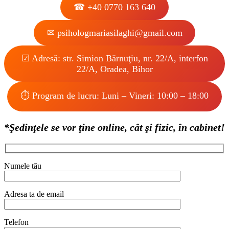
☎︎ +40 0770 163 640
✉︎ psihologmariasilaghi@gmail.com
☑︎ Adresă: str. Simion Bărnuţiu, nr. 22/A, interfon
22/A, Oradea, Bihor
⏱︎ Program de lucru: Luni – Vineri: 10:00 – 18:00
*Şedinţele se vor ţine online, cât şi fizic, în cabinet!
Numele tău
Adresa ta de email
Telefon