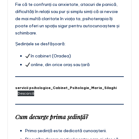
Fie că te confrunți cu anxietate, atacuri de panică,
dificultăți în relații sau pur și simplu simți că ai nevoie
de mai multă claritate în viața ta, psihoterapia îți
poate oferi un spațiu sigur pentru autocunoaștere și
schimbare.
Ședințele se desfășoară:
în cabinet (Oradea)
online, din orice oraș sau țară
servicii psihologice_Cabinet_Psihologie_Maria_Silaghi
Descarcă
Cum decurge prima ședință?
Prima ședință este dedicată cunoașterii.