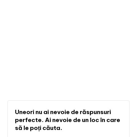
Si
la
g
hi
Uneori nu ai nevoie de răspunsuri
perfecte. Ai nevoie de un loc în care
să le poți căuta.