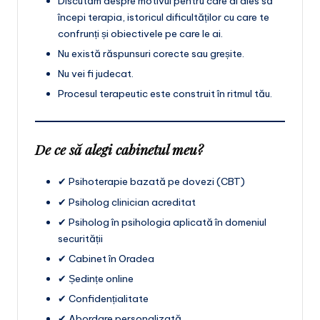
Discutăm despre motivul pentru care ai ales să
începi terapia, istoricul dificultăților cu care te
confrunți și obiectivele pe care le ai.
Nu există răspunsuri corecte sau greșite.
Nu vei fi judecat.
Procesul terapeutic este construit în ritmul tău.
De ce să alegi cabinetul meu?
✔ Psihoterapie bazată pe dovezi (CBT)
✔ Psiholog clinician acreditat
✔ Psiholog în psihologia aplicată în domeniul
securității
✔ Cabinet în Oradea
✔ Ședințe online
✔ Confidențialitate
✔ Abordare personalizată