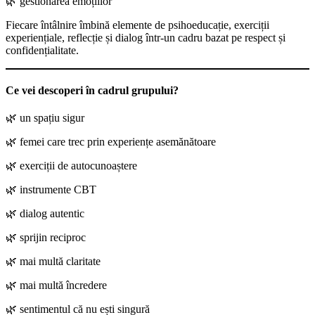
🌿 gestionarea emoțiilor
Fiecare întâlnire îmbină elemente de psihoeducație, exerciții
experiențiale, reflecție și dialog într-un cadru bazat pe respect și
confidențialitate.
Ce vei descoperi în cadrul grupului?
🌿 un spațiu sigur
🌿 femei care trec prin experiențe asemănătoare
🌿 exerciții de autocunoaștere
🌿 instrumente CBT
🌿 dialog autentic
🌿 sprijin reciproc
🌿 mai multă claritate
🌿 mai multă încredere
🌿 sentimentul că nu ești singură