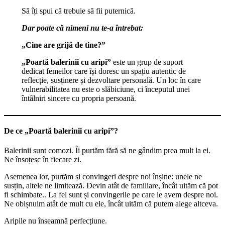
Să îți spui că trebuie să fii puternică.
Dar poate că nimeni nu te-a întrebat:
„Cine are grijă de tine?”
„Poartă balerinii cu aripi”
este un grup de suport
dedicat femeilor care își doresc un spațiu autentic de
reflecție, susținere și dezvoltare personală. Un loc în care
vulnerabilitatea nu este o slăbiciune, ci începutul unei
întâlniri sincere cu propria persoană.
De ce „Poartă balerinii cu aripi”?
Balerinii sunt comozi. Îi purtăm fără să ne gândim prea mult la ei.
Ne însoțesc în fiecare zi.
Asemenea lor, purtăm și convingeri despre noi înșine: unele ne
susțin, altele ne limitează. Devin atât de familiare, încât uităm că pot
fi schimbate.. La fel sunt și convingerile pe care le avem despre noi.
Ne obișnuim atât de mult cu ele, încât uităm că putem alege altceva.
Aripile nu înseamnă perfecțiune.