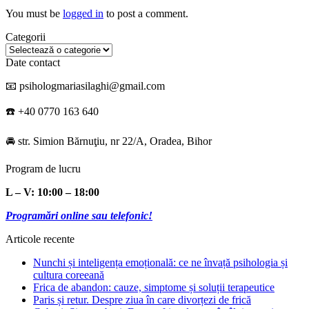
You must be
logged in
to post a comment.
Categorii
Categorii
Date contact
📧 psihologmariasilaghi@gmail.com
☎️ +40 0770 163 640
🚘 str. Simion Bărnuţiu, nr 22/A, Oradea, Bihor
Program de lucru
L – V: 10:00 – 18:00
Programări online sau telefonic!
Articole recente
Nunchi și inteligența emoțională: ce ne învață psihologia și
cultura coreeană
Frica de abandon: cauze, simptome și soluții terapeutice
Paris și retur. Despre ziua în care divorțezi de frică