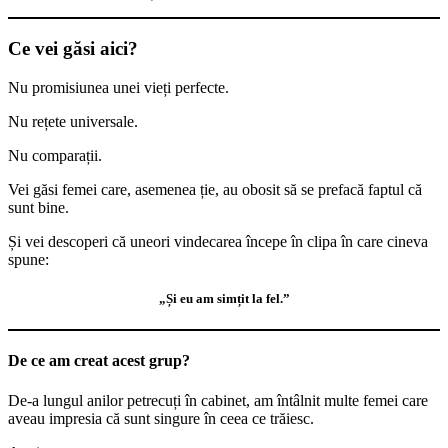
Ce vei găsi aici?
Nu promisiunea unei vieți perfecte.
Nu rețete universale.
Nu comparații.
Vei găsi femei care, asemenea ție, au obosit să se prefacă faptul că
sunt bine.
Și vei descoperi că uneori vindecarea începe în clipa în care cineva
spune:
„Și eu am simțit la fel.”
De ce am creat acest grup?
De-a lungul anilor petrecuți în cabinet, am întâlnit multe femei care
aveau impresia că sunt singure în ceea ce trăiesc.