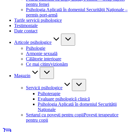
pentru femei
Psihologia Aplicată în domeniul Securităţii Naţionale –
permis port-armă
Tarife servicii psihologice
Testimoniale
Date contact
Articole psihologice
Psihologie
Armonie sexuală
Călătorie interioare
Ce mai citim/vizionăm
Magazin
Servicii psihologice
Psihoterapie
Evaluare psihologică clinică
Psihologia Aplicată în domeniul Securităţii
Naţionale
Sertarul cu poveşti pentru copii
Poveşti terapeutice
pentru copii