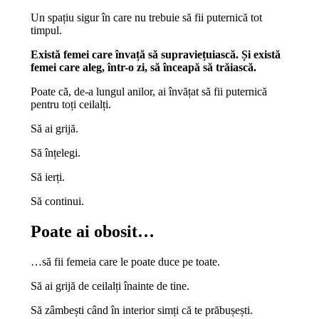
Un spațiu sigur în care nu trebuie să fii puternică tot
timpul.
Există femei care învață să supraviețuiască. Și există
femei care aleg, într-o zi, să înceapă să trăiască.
Poate că, de-a lungul anilor, ai învățat să fii puternică
pentru toți ceilalți.
Să ai grijă.
Să înțelegi.
Să ierți.
Să continui.
Poate ai obosit…
…să fii femeia care le poate duce pe toate.
Să ai grijă de ceilalți înainte de tine.
Să zâmbești când în interior simți că te prăbușești.