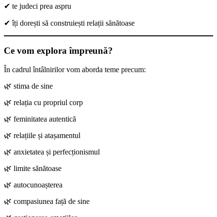
✔ te judeci prea aspru
✔ îți dorești să construiești relații sănătoase
Ce vom explora împreună?
În cadrul întâlnirilor vom aborda teme precum:
🌿 stima de sine
🌿 relația cu propriul corp
🌿 feminitatea autentică
🌿 relațiile și atașamentul
🌿 anxietatea și perfecționismul
🌿 limite sănătoase
🌿 autocunoașterea
🌿 compasiunea față de sine