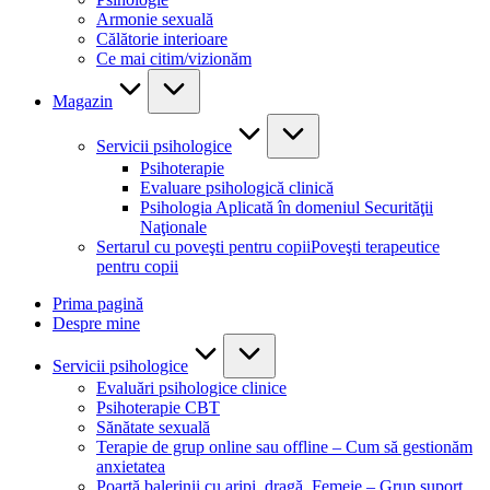
Armonie sexuală
Călătorie interioare
Ce mai citim/vizionăm
Magazin
Servicii psihologice
Psihoterapie
Evaluare psihologică clinică
Psihologia Aplicată în domeniul Securităţii
Naţionale
Sertarul cu poveşti pentru copii
Poveşti terapeutice
pentru copii
Prima pagină
Despre mine
Servicii psihologice
Evaluări psihologice clinice
Psihoterapie CBT
Sănătate sexuală
Terapie de grup online sau offline – Cum să gestionăm
anxietatea
Poartă balerinii cu aripi, dragă, Femeie – Grup suport