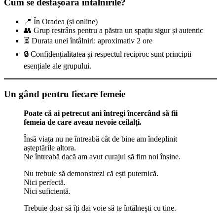
Cum se desfășoară întâlnirile?
📍 În Oradea (și online)
👥 Grup restrâns pentru a păstra un spațiu sigur și autentic
⏳ Durata unei întâlniri: aproximativ 2 ore
🔒 Confidențialitatea și respectul reciproc sunt principii
esențiale ale grupului.
Un gând pentru fiecare femeie
Poate că ai petrecut ani întregi încercând să fii
femeia de care aveau nevoie ceilalți.
Însă viața nu ne întreabă cât de bine am îndeplinit
așteptările altora.
Ne întreabă dacă am avut curajul să fim noi înșine.
Nu trebuie să demonstrezi că ești puternică.
Nici perfectă.
Nici suficientă.
Trebuie doar să îți dai voie să te întâlnești cu tine.