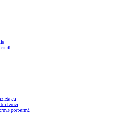
ale
 copii
xietatea
ntru femei
permis port-armă