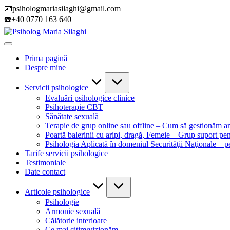
Skip
📧psihologmariasilaghi@gmail.com
to
☎️+40 0770 163 640
content
Psiholog
Atitudine
Maria
pozitivă
Silaghi
Prima pagină
necondiţionată
Despre mine
sparge
corsetul
de
Servicii psihologice
sticlă
Evaluări psihologice clinice
Psihoterapie CBT
Sănătate sexuală
Terapie de grup online sau offline – Cum să gestionăm an
Poartă balerinii cu aripi, dragă, Femeie – Grup suport pe
Psihologia Aplicată în domeniul Securităţii Naţionale – 
Tarife servicii psihologice
Testimoniale
Date contact
Articole psihologice
Psihologie
Armonie sexuală
Călătorie interioare
Ce mai citim/vizionăm