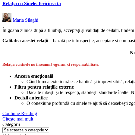
Relația cu Sinele: fericirea ta
Posted
Maria Silaghi
by
În goana zilnică după a fi iubiți, acceptați și validați de ceilalți, tind
Calitatea acestei relații
– bazată pe introspecție, acceptare și compasiu
Nu
Relația cu sinele nu înseamnă egoism, ci
responsabilitate
.
Ancora emoțională
Când lumea exterioară este haotică și imprevizibilă, relația
Filtru pentru relațiile externe
Dacă te iubești și te respecți, stabilești standarde înalte.
Decizii autentice
O conexiune profundă cu sinele te ajută să deosebești zg
Continue Reading
Citeşte mai mult
Categorii
Categorii