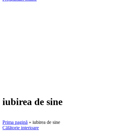
iubirea de sine
Prima pagină
»
iubirea de sine
Posted
Călătorie interioare
in