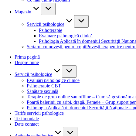
Magazin
Servicii psihologice
Psihoterapie
Evaluare psihologică clinică
Psihologia Aplicată în domeniul Securităţii Naţion
Sertarul cu poveşti pentru copii
Poveşti terapeutice pentru
Prima pagină
Despre mine
Servicii psihologice
Evaluări psihologice clinice
Psihoterapie CBT
Sănătate sexuală
Terapie de grup online sau offline – Cum să gestionăm an
Poartă balerinii cu aripi, dragă, Femeie – Grup suport pe
Psihologia Aplicată în domeniul Securităţii Naţionale – 
Tarife servicii psihologice
Testimoniale
Date contact
Articole psihologice