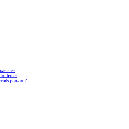
xietatea
ntru femei
permis port-armă