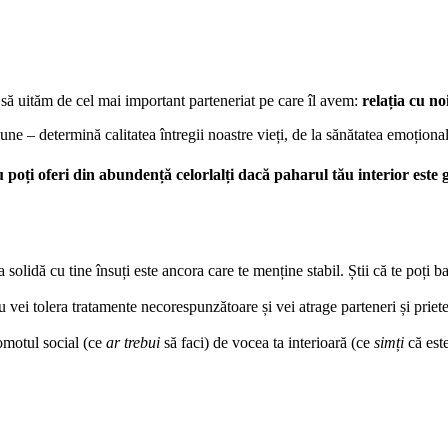
em să uităm de cel mai important parteneriat pe care îl avem:
relația cu noi
ne – determină calitatea întregii noastre vieți, de la sănătatea emoțional
 poți oferi din abundență celorlalți dacă paharul tău interior este g
 solidă cu tine însuți este ancora care te menține stabil. Știi că te poți b
 Nu vei tolera tratamente necorespunzătoare și vei atrage parteneri și priet
omotul social (ce
ar trebui
să faci) de vocea ta interioară (ce
simți
că este