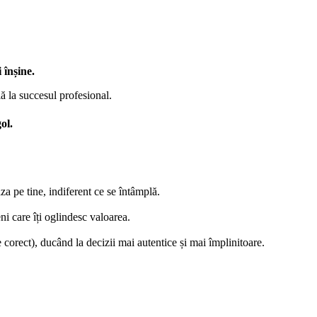
 înșine.
ă la succesul profesional.
ol.
aza pe tine, indiferent ce se întâmplă.
eni care îți oglindesc valoarea.
 corect), ducând la decizii mai autentice și mai împlinitoare.