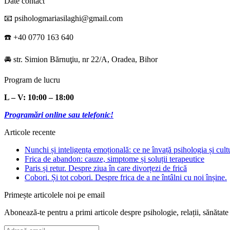
Date contact
📧 psihologmariasilaghi@gmail.com
☎️ +40 0770 163 640
🚘 str. Simion Bărnuţiu, nr 22/A, Oradea, Bihor
Program de lucru
L – V: 10:00 – 18:00
Programări online sau telefonic!
Articole recente
Nunchi și inteligența emoțională: ce ne învață psihologia și cul
Frica de abandon: cauze, simptome și soluții terapeutice
Paris și retur. Despre ziua în care divorțezi de frică
Cobori. Și tot cobori. Despre frica de a ne întâlni cu noi înșine.
Primește articolele noi pe email
Abonează-te pentru a primi articole despre psihologie, relații, sănătate
Adresă