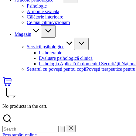
Psihologie
Armonie sexuală
Călătorie interioare
Ce mai citim/vizionăm
Magazin
Servicii psihologice
Psihoterapie
Evaluare psihologică clinică
Psihologia Aplicată în domeniul Securităţii Naţion
Sertarul cu poveşti pentru copii
Poveşti terapeutice pentru
No products in the cart.
Programări online