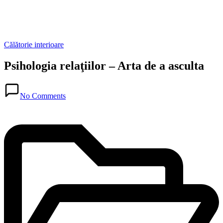
Posted
Călătorie interioare
in
Psihologia relaţiilor – Arta de a asculta
Posted
in
No Comments