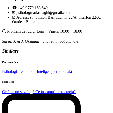
☎︎ +40 0770 163 640
✉︎ psihologmariasilaghi@gmail.com
☑︎ Adresă: str. Simion Bărnuţiu, nr. 22/A, interfon 22/A,
Oradea, Bihor
⏱︎ Program de lucru: Luni – Vineri: 10:00 – 18:00
Sursă: J. & J. Gottman – Iubirea în opt capitole
Similare
Post
Previous Post
navigation
Psihologia relaţiilor – Inteligenţa emoţională
Next Post
Ce face un sexolog? Ce înseamnă sex-terapia?