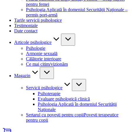
pentru femei
Psihologia Aplicată în domeniul Securităţii Naţionale –
permis port-armă
Tarife servicii psihologice
Testimoniale
Date contact
Articole psihologice
Psihologie
Armonie sexuală
Călătorie interioare
Ce mai citim/vizionăm
Magazin
Servicii psihologice
Psihoterapie
Evaluare psihologică clinică
Psihologia Aplicată în domeniul Securităţii
Naţionale
Sertarul cu poveşti pentru copii
Poveşti terapeutice
pentru copii