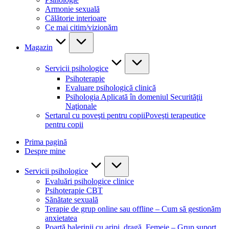
Armonie sexuală
Călătorie interioare
Ce mai citim/vizionăm
Magazin
Servicii psihologice
Psihoterapie
Evaluare psihologică clinică
Psihologia Aplicată în domeniul Securităţii
Naţionale
Sertarul cu poveşti pentru copii
Poveşti terapeutice
pentru copii
Prima pagină
Despre mine
Servicii psihologice
Evaluări psihologice clinice
Psihoterapie CBT
Sănătate sexuală
Terapie de grup online sau offline – Cum să gestionăm
anxietatea
Poartă balerinii cu aripi, dragă, Femeie – Grup suport