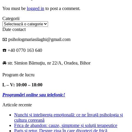
You must be
logged in
to post a comment.
Categorii
Categorii
Date contact
📧 psihologmariasilaghi@gmail.com
☎️ +40 0770 163 640
🚘 str. Simion Bărnuţiu, nr 22/A, Oradea, Bihor
Program de lucru
L – V: 10:00 – 18:00
Programări online sau telefonic!
Articole recente
Nunchi și inteligența emoțională: ce ne învață psihologia și
cultura coreeană
Frica de abandon: cauze, simptome și soluții terapeutice
Paris și retur. Despre ziua în care divorțezi de frică