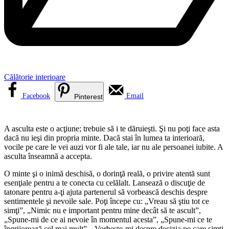
Călătorie interioare
Facebook
Email
Pinterest
A asculta este o acţiune; trebuie să i te dăruieşti. Şi nu poţi face asta
dacă nu ieşi din propria minte. Dacă stai în lumea ta interioară,
vocile pe care le vei auzi vor fi ale tale, iar nu ale persoanei iubite. A
asculta înseamnă a accepta.
O minte şi o inimă deschisă, o dorinţă reală, o privire atentă sunt
esenţiale pentru a te conecta cu celălalt. Lansează o discuţie de
tatonare pentru a-ţi ajuta partenerul să vorbească deschis despre
sentimentele şi nevoile sale. Poţi începe cu: „Vreau să ştiu tot ce
simţi”, „Nimic nu e important pentru mine decât să te ascult”,
„Spune-mi de ce ai nevoie în momentul acesta”, „Spune-mi ce te
îngrijorează cel mai mult”, „Vorbeşte-mi despre decizia pe care simţi