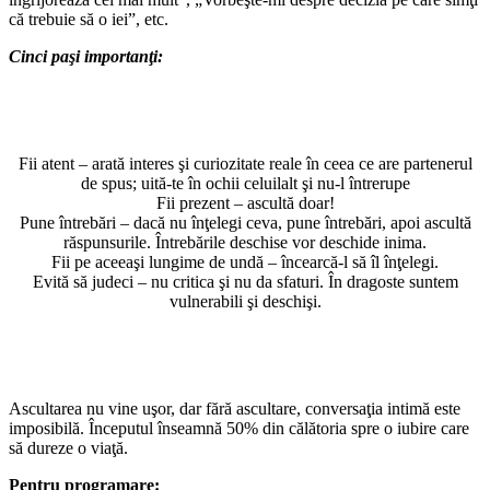
că trebuie să o iei”, etc.
Cinci paşi importanţi:
Fii atent – arată interes şi curiozitate reale în ceea ce are partenerul
de spus; uită-te în ochii celuilalt şi nu-l întrerupe
Fii prezent – ascultă doar!
Pune întrebări – dacă nu înţelegi ceva, pune întrebări, apoi ascultă
răspunsurile. Întrebările deschise vor deschide inima.
Fii pe aceeaşi lungime de undă – încearcă-l să îl înţelegi.
Evită să judeci – nu critica şi nu da sfaturi. În dragoste suntem
vulnerabili şi deschişi.
Ascultarea nu vine uşor, dar fără ascultare, conversaţia intimă este
imposibilă. Începutul înseamnă 50% din călătoria spre o iubire care
să dureze o viaţă.
Pentru programare: