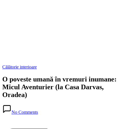
Posted
Călătorie interioare
in
O poveste umană în vremuri inumane:
Micul Aventurier (la Casa Darvas,
Oradea)
Posted
in
No Comments