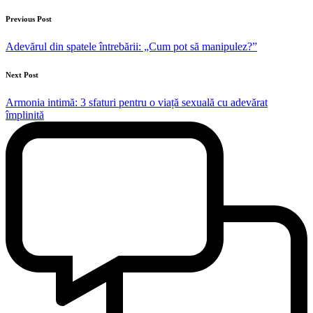
Post
Previous Post
navigation
Adevărul din spatele întrebării: „Cum pot să manipulez?”
Next Post
Armonia intimă: 3 sfaturi pentru o viață sexuală cu adevărat
împlinită