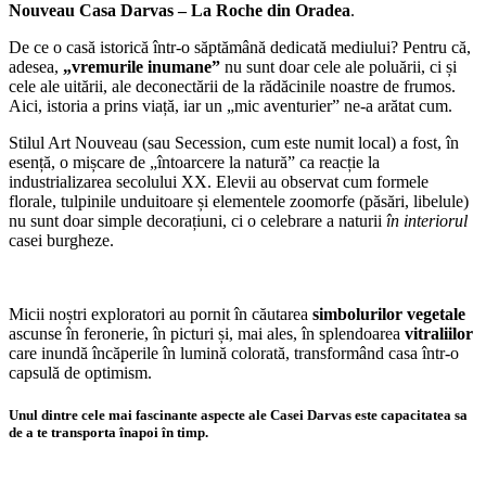
Nouveau Casa Darvas – La Roche din Oradea
.
De ce o casă istorică într-o săptămână dedicată mediului? Pentru că,
adesea,
„vremurile inumane”
nu sunt doar cele ale poluării, ci și
cele ale uitării, ale deconectării de la rădăcinile noastre de frumos.
Aici, istoria a prins viață, iar un „mic aventurier” ne-a arătat cum.
Stilul Art Nouveau (sau Secession, cum este numit local) a fost, în
esență, o mișcare de „întoarcere la natură” ca reacție la
industrializarea secolului XX. Elevii au observat cum formele
florale, tulpinile unduitoare și elementele zoomorfe (păsări, libelule)
nu sunt doar simple decorațiuni, ci o celebrare a naturii
în interiorul
casei burgheze.
Micii noștri exploratori au pornit în căutarea
simbolurilor vegetale
ascunse în feronerie, în picturi și, mai ales, în splendoarea
vitraliilor
care inundă încăperile în lumină colorată, transformând casa într-o
capsulă de optimism.
Unul dintre cele mai fascinante aspecte ale Casei Darvas este capacitatea sa
de a te transporta înapoi în timp.