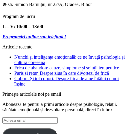
🚘 str. Simion Bărnuţiu, nr 22/A, Oradea, Bihor
Program de lucru
L – V: 10:00 – 18:00
Programări online sau telefonic!
Articole recente
Nunchi și inteligența emoțională: ce ne învață psihologia și
cultura coreeană
Frica de abandon: cauze, simptome și soluții terapeutice
Paris și retur. Despre ziua în care divorțezi de frică
Cobori. Și tot cobori. Despre frica de a ne întâlni cu noi
înșine.
Primește articolele noi pe email
Abonează-te pentru a primi articole despre psihologie, relații,
sănătate emoțională și dezvoltare personală, direct în inbox.
Adresă
email