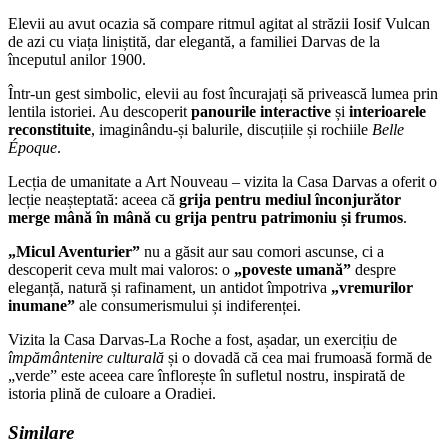
Elevii au avut ocazia să compare ritmul agitat al străzii Iosif Vulcan
de azi cu viața liniștită, dar elegantă, a familiei Darvas de la
începutul anilor 1900.
Într-un gest simbolic, elevii au fost încurajați să privească lumea prin
lentila istoriei. Au descoperit
panourile interactive
și
interioarele
reconstituite
, imaginându-și balurile, discuțiile și rochiile
Belle
Époque
.
Lecția de umanitate a Art Nouveau – vizita la Casa Darvas a oferit o
lecție neașteptată: aceea că
grija pentru mediul înconjurător
merge mână în mână cu grija pentru patrimoniu și frumos
.
„Micul Aventurier”
nu a găsit aur sau comori ascunse, ci a
descoperit ceva mult mai valoros: o
„poveste umană”
despre
eleganță, natură și rafinament, un antidot împotriva
„vremurilor
inumane”
ale consumerismului și indiferenței.
Vizita la Casa Darvas-La Roche a fost, așadar, un exercițiu de
împământenire culturală
și o dovadă că cea mai frumoasă formă de
„verde” este aceea care înflorește în sufletul nostru, inspirată de
istoria plină de culoare a Oradiei.
Similare