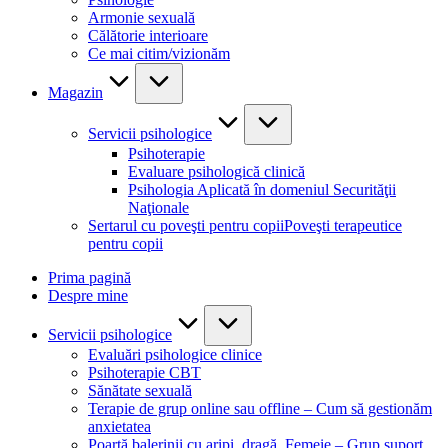
Armonie sexuală
Călătorie interioare
Ce mai citim/vizionăm
Magazin
Servicii psihologice
Psihoterapie
Evaluare psihologică clinică
Psihologia Aplicată în domeniul Securităţii
Naţionale
Sertarul cu poveşti pentru copii
Poveşti terapeutice
pentru copii
Prima pagină
Despre mine
Servicii psihologice
Evaluări psihologice clinice
Psihoterapie CBT
Sănătate sexuală
Terapie de grup online sau offline – Cum să gestionăm
anxietatea
Poartă balerinii cu aripi, dragă, Femeie – Grup suport