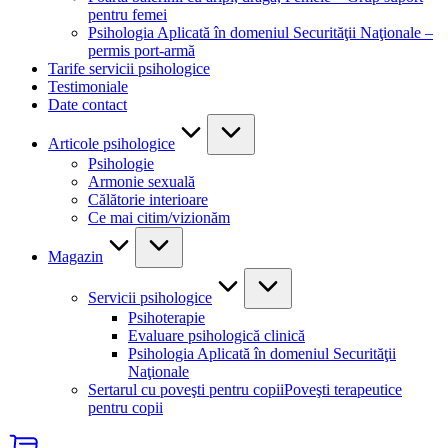
pentru femei
Psihologia Aplicată în domeniul Securităţii Naţionale –
permis port-armă
Tarife servicii psihologice
Testimoniale
Date contact
Articole psihologice
Psihologie
Armonie sexuală
Călătorie interioare
Ce mai citim/vizionăm
Magazin
Servicii psihologice
Psihoterapie
Evaluare psihologică clinică
Psihologia Aplicată în domeniul Securităţii
Naţionale
Sertarul cu poveşti pentru copii
Poveşti terapeutice
pentru copii