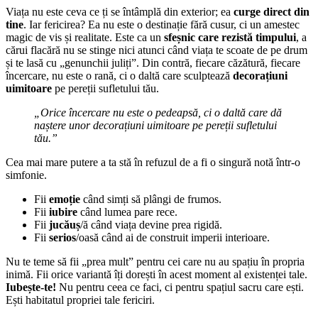
Viața nu este ceva ce ți se întâmplă din exterior; ea
curge direct din
tine
. Iar fericirea? Ea nu este o destinație fără cusur, ci un amestec
magic de vis și realitate. Este ca un
sfeșnic care rezistă timpului
, a
cărui flacără nu se stinge nici atunci când viața te scoate de pe drum
și te lasă cu „genunchii juliți”. Din contră, fiecare căzătură, fiecare
încercare, nu este o rană, ci o daltă care sculptează
decorațiuni
uimitoare
pe pereții sufletului tău.
„Orice încercare nu este o pedeapsă, ci o daltă care dă
naștere unor decorațiuni uimitoare pe pereții sufletului
tău.”
Cea mai mare putere a ta stă în refuzul de a fi o singură notă într-o
simfonie.
Fii
emoție
când simți să plângi de frumos.
Fii
iubire
când lumea pare rece.
Fii
jucăuș
/ă când viața devine prea rigidă.
Fii
serios
/oasă când ai de construit imperii interioare.
Nu te teme să fii „prea mult” pentru cei care nu au spațiu în propria
inimă. Fii orice variantă îți dorești în acest moment al existenței tale.
Iubește-te!
Nu pentru ceea ce faci, ci pentru spațiul sacru care ești.
Ești habitatul propriei tale fericiri.