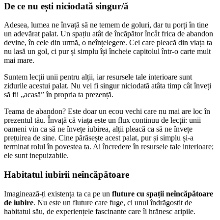
De ce nu ești niciodată singur/ă
Adesea, lumea ne învață să ne temem de goluri, dar tu porți în tine
un adevărat palat. Un spațiu atât de încăpător încât frica de abandon
devine, în cele din urmă, o neînțelegere. Cei care pleacă din viața ta
nu lasă un gol, ci pur și simplu își încheie capitolul într-o carte mult
mai mare.
Suntem lecții unii pentru alții, iar resursele tale interioare sunt
zidurile acestui palat. Nu vei fi singur niciodată atâta timp cât înveți
să fii „acasă” în propria ta prezență.
Teama de abandon? Este doar un ecou vechi care nu mai are loc în
prezentul tău. Învață că viața este un flux continuu de lecții: unii
oameni vin ca să ne învețe iubirea, alții pleacă ca să ne învețe
prețuirea de sine. Cine părăsește acest palat, pur și simplu și-a
terminat rolul în povestea ta. Ai încredere în resursele tale interioare;
ele sunt inepuizabile.
Habitatul iubirii neîncăpătoare
Imaginează-ți existența ta ca pe un
fluture cu spații neîncăpătoare
de iubire
. Nu este un fluture care fuge, ci unul îndrăgostit de
habitatul său, de experiențele fascinante care îi hrănesc aripile.