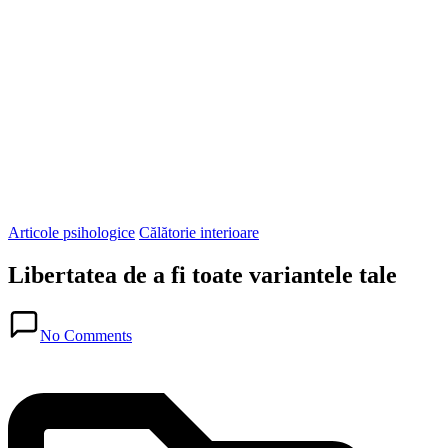
Posted
Articole psihologice
Călătorie interioare
in
Libertatea de a fi toate variantele tale
Posted
in
No Comments