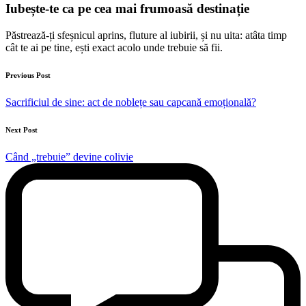
Iubește-te ca pe cea mai frumoasă destinație
Păstrează-ți sfeșnicul aprins, fluture al iubirii, și nu uita: atâta timp
cât te ai pe tine, ești exact acolo unde trebuie să fii.
Post
Previous Post
navigation
Sacrificiul de sine: act de noblețe sau capcană emoțională?
Next Post
Când „trebuie” devine colivie