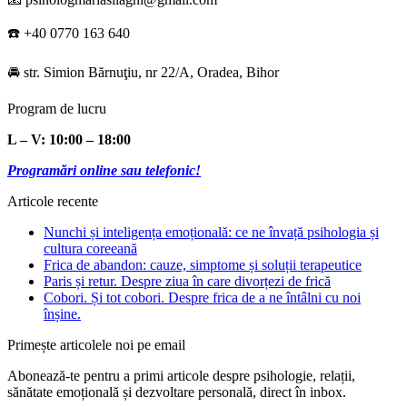
☎️ +40 0770 163 640
🚘 str. Simion Bărnuţiu, nr 22/A, Oradea, Bihor
Program de lucru
L – V: 10:00 – 18:00
Programări online sau telefonic!
Articole recente
Nunchi și inteligența emoțională: ce ne învață psihologia și
cultura coreeană
Frica de abandon: cauze, simptome și soluții terapeutice
Paris și retur. Despre ziua în care divorțezi de frică
Cobori. Și tot cobori. Despre frica de a ne întâlni cu noi
înșine.
Primește articolele noi pe email
Abonează-te pentru a primi articole despre psihologie, relații,
sănătate emoțională și dezvoltare personală, direct în inbox.