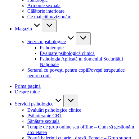
Armonie sexuală
Călătorie interioare
Ce mai citim/vizionăm
Magazin
Servicii psihologice
Psihoterapie
Evaluare psihologică clinică
Psihologia Aplicată în domeniul Securităţii
Naţionale
Sertarul cu poveşti pentru copii
Poveşti terapeutice
pentru copii
Prima pagină
Despre mine
Servicii psihologice
Evaluări psihologice clinice
Psihoterapie CBT
Sănătate sexuală
Terapie de grup online sau offline – Cum să gestionăm
anxietatea
Poartă balerinii cu aripi, dragă, Femeie – Grup suport