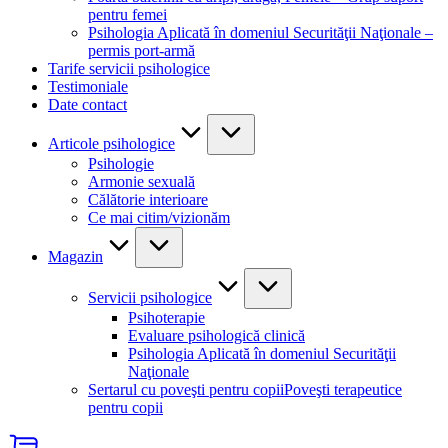
pentru femei
Psihologia Aplicată în domeniul Securităţii Naţionale –
permis port-armă
Tarife servicii psihologice
Testimoniale
Date contact
Articole psihologice
Psihologie
Armonie sexuală
Călătorie interioare
Ce mai citim/vizionăm
Magazin
Servicii psihologice
Psihoterapie
Evaluare psihologică clinică
Psihologia Aplicată în domeniul Securităţii
Naţionale
Sertarul cu poveşti pentru copii
Poveşti terapeutice
pentru copii