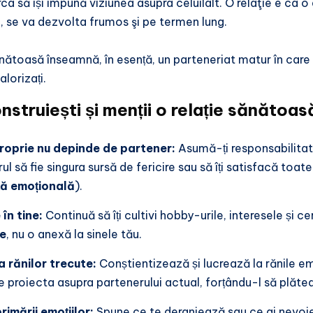
rca să își impună viziunea asupra celuilalt. O relaţie e ca o
 se va dezvolta frumos şi pe termen lung.
nătoasă înseamnă, în esență, un parteneriat matur în care amb
valorizați.
struiești și menții o relație sănătoas
proprie nu depinde de partener:
Asumă-ți responsabilitate
ul să fie singura sursă de fericire sau să îți satisfacă toa
ă emoțională
).
în tine:
Continuă să îți cultivi hobby-urile, interesele și cer
e
, nu o anexă la sinele tău.
 rănilor trecute:
Conștientizează și lucrează la rănile emo
le proiecta asupra partenerului actual, forțându-l să plătea
imării emoțiilor:
Spune ce te deranjează sau ce ai nevoie