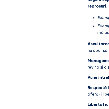
reproșuri
.
Exempl
Exemp
mă asc
Ascultarea
nu doar să 
Management
revino și d
Pune între
Respectă l
oferă-i lib
Libertate,