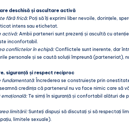
are deschisă și ascultare activă
te fără frică:
Poți să îți exprimi liber nevoile, dorințele, spe
iticat intens sau etichetat.
e activă:
Ambii parteneri sunt prezenți și ascultă cu atenție
ste inconfortabil.
a conflictelor în echipă:
Conflictele sunt inerente, dar înt
rile personale și se caută soluții împreună (parteneriat), n
re, siguranță și respect reciproc
e fundamentată
: Încrederea se construiește prin onestitat
nseamnă credința că partenerul nu va face nimic care să vă a
 emoțională:
Te simți în siguranță și confortabil alături de p
ea limitării:
Sunteți dispuși să discutați și să respectați l
pațiu, limitele sexuale).