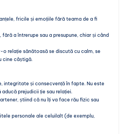
ranțele, fricile și emoțiile fără teama de a fi
, fără a întrerupe sau a presupune, chiar și când
r-o relație sănătoasă se discută cu calm, se
u cine câștigă.
e, integritate și consecvență în fapte. Nu este
ducă prejudicii ție sau relației.
artener, știind că nu îți va face rău fizic sau
imitele personale ale celuilalt (de exemplu,