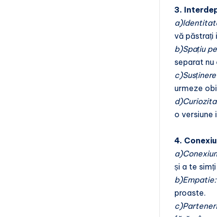
3. Interde
a)Identitat
vă păstrați 
b)Spațiu pe
separat nu 
c)Susținere
urmeze obie
d)Curiozita
o versiune 
4. Conexiu
a)Conexiun
și a te simț
b)Empatie
proaste.
c)Partener