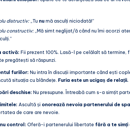
u distructiv:
„Tu
nu
mă asculți niciodată!”
lu constructiv:
„Mă simt neglijat/ă când nu îmi acorzi aten
ulți.”
 activă:
Fii prezent 100%. Lasă-l pe celălalt să termine, fă
te pregătești să răspunzi.
ul furiilor:
Nu intra în discuții importante când ești cople
iscută situația cu blândețe.
Furia este un ucigaș de relații.
bări deschise:
Nu presupune. Întreabă cum s-a simțit parte
imitele:
Ascultă și
onorează nevoia partenerului de spa
ertatea de care are nevoie.
 nu control:
Oferă-i partenerului libertate
fără a te simț