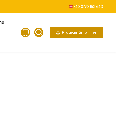
+40 0770 163 640
ice
Programări online