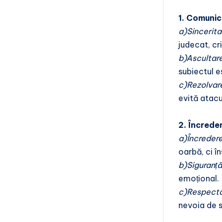
1. Comunic
a)Sincerita
judecat, cr
b)Ascultar
subiectul e
c)Rezolvare
evită atacu
2. Încrede
a)Încreder
oarbă, ci î
b)Siguranță
emoțional.
c)Respectar
nevoia de s