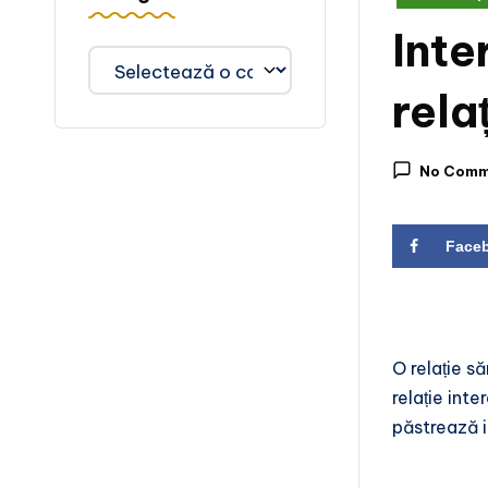
in
Inte
Categorii
rela
No Comm
Face
O relație s
relație int
păstrează i