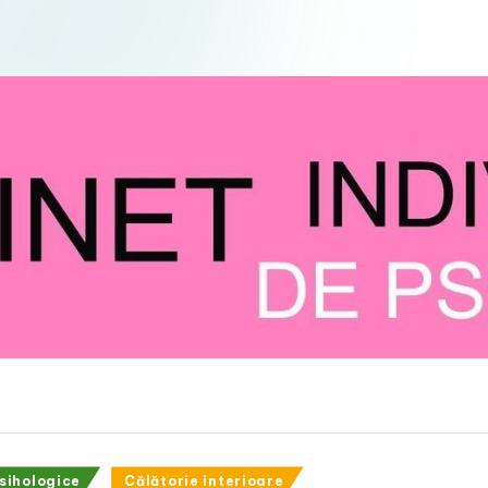
psihologice
Călătorie interioare