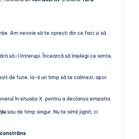
ție. Am nevoie să te oprești din ce faci și să
ră să-l întrerupi. Încearcă să înțelegi ce simte,
șit de furie. Ia-ți un timp să te calmezi, apoi
nerul în situația X, pentru a declanșa empatia.
țiu
sau de timp singur. Nu te simți jignit, ci
i constrâns
.