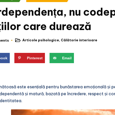
rdependența, nu codep
țiilor care durează
Articole psihologice
,
Călătorie interioare
ents
Posted
in
book
Pinterest
Email
ănătoasă este esențială pentru bunăstarea emoțională și p
erdependentă și matură, bazată pe încredere, respect și co
dentitatea.