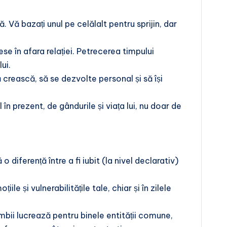
Vă bazați unul pe celălalt pentru sprijin, dar
ese în afara relației. Petrecerea timpului
ui.
 crească, să se dezvolte personal și să își
în prezent, de gândurile și viața lui, nu doar de
ă o diferență între a fi iubit (la nivel declarativ)
e și vulnerabilitățile tale, chiar și în zilele
 Ambii lucrează pentru binele entității comune,