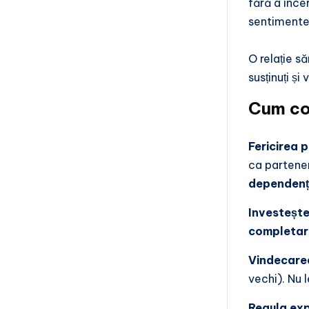
fără a înce
sentimente,
O relație să
susținuți și 
Cum con
Fericirea 
ca partener
dependenț
Investește 
completar
Vindecarea
vechi). Nu 
Regula expr