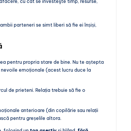
 afacere, cu cât se investeşte timp, resurse,
ii parteneri se simt liberi să fie ei înșiși,
ă
a pentru propria stare de bine. Nu te aștepta
te nevoile emoționale (acest lucru duce la
cul de prieteni. Relația trebuie să fie o
ționale anterioare (din copilărie sau relații
scă pentru greșelile altora.
, folosind un
ton asertiv
și blând,
fără