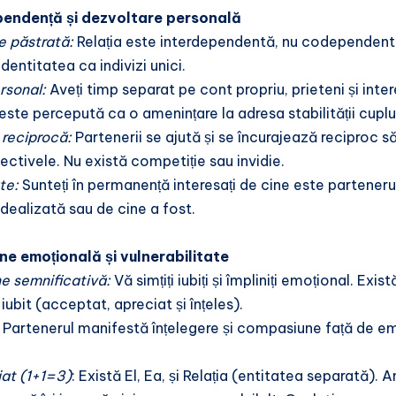
pendență și dezvoltare personală
e păstrată:
Relația este interdependentă, nu codependentă. 
identitatea ca indivizi unici.
rsonal:
Aveți timp separat pe cont propriu, prieteni și inter
este percepută ca o amenințare la adresa stabilității cuplul
 reciprocă:
Partenerii se ajută și se încurajează reciproc să
ctivele. Nu există competiție sau invidie.
te:
Sunteți în permanență interesați de cine este partenerul 
idealizată sau de cine a fost.
ne emoțională și vulnerabilitate
e semnificativă:
Vă simțiți iubiți și împliniți emoțional. Exist
i iubit (acceptat, apreciat și înțeles).
:
Partenerul manifestă înțelegere și compasiune față de emoțiil
iat (1+1=3)
: Există El, Ea, și Relația (entitatea separată).