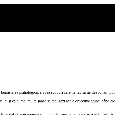
 bunăstarea psihologică; a avea scopuri care ne fac să ne dezvoltăm puter
, ci şi că ai mai multe şanse să realizezi acele obiective atunci când ele 
a faptul că acei oameni sunt buni la ceea ce fac, de parcă ar fi fost năs