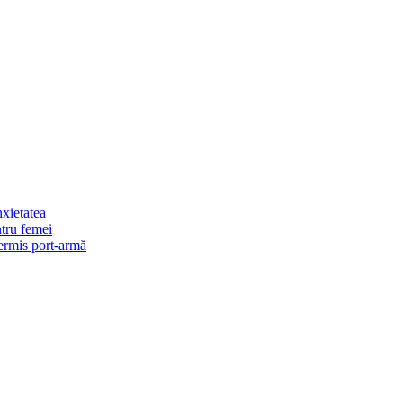
xietatea
ntru femei
permis port-armă