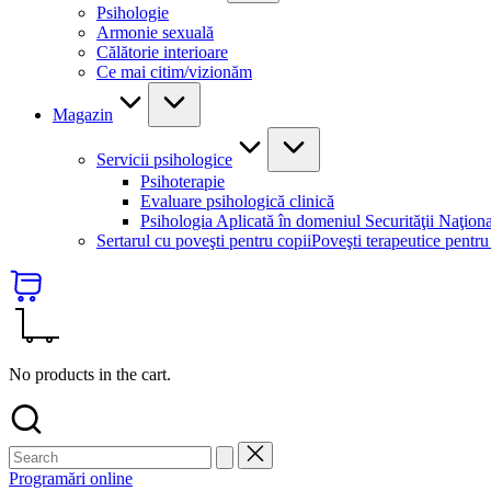
Psihologie
Armonie sexuală
Călătorie interioare
Ce mai citim/vizionăm
Magazin
Servicii psihologice
Psihoterapie
Evaluare psihologică clinică
Psihologia Aplicată în domeniul Securităţii Naţion
Sertarul cu poveşti pentru copii
Poveşti terapeutice pentru
No products in the cart.
Programări online