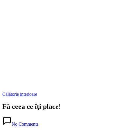
Posted
Călătorie interioare
in
Fă ceea ce îţi place!
Posted
in
No Comments