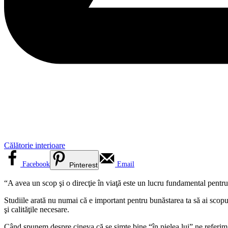
Călătorie interioare
Facebook
Email
Pinterest
“A avea un scop şi o direcţie în viaţă este un lucru fundamental pentru
Studiile arată nu numai că e important pentru bunăstarea ta să ai scopuri
şi calităţile necesare.
Când spunem despre cineva că se simte bine “în pielea lui” ne referim l