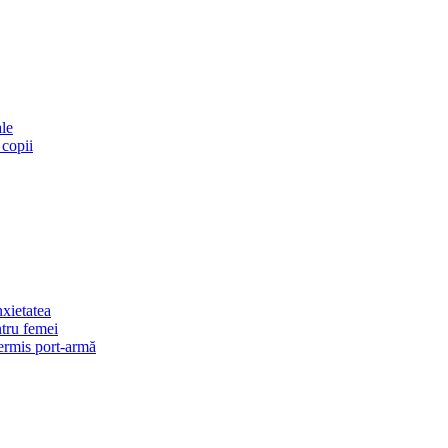
ale
 copii
xietatea
ntru femei
permis port-armă