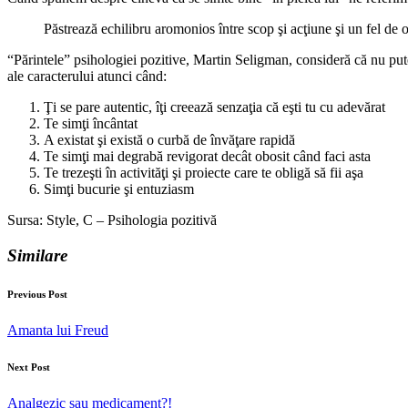
Păstrează echilibru aromonios între scop şi acţiune şi un fel de o
“Părintele” psihologiei pozitive, Martin Seligman, consideră că nu putem
ale caracterului atunci când:
Ţi se pare autentic, îţi creează senzaţia că eşti tu cu adevărat
Te simţi încântat
A existat şi există o curbă de învăţare rapidă
Te simţi mai degrabă revigorat decât obosit când faci asta
Te trezeşti în activităţi şi proiecte care te obligă să fii aşa
Simţi bucurie şi entuziasm
Sursa: Style, C – Psihologia pozitivă
Similare
Post
Previous Post
navigation
Amanta lui Freud
Next Post
Analgezic sau medicament?!