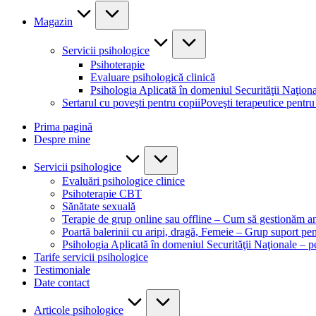
Magazin
Servicii psihologice
Psihoterapie
Evaluare psihologică clinică
Psihologia Aplicată în domeniul Securităţii Naţion
Sertarul cu poveşti pentru copii
Poveşti terapeutice pentru
Prima pagină
Despre mine
Servicii psihologice
Evaluări psihologice clinice
Psihoterapie CBT
Sănătate sexuală
Terapie de grup online sau offline – Cum să gestionăm an
Poartă balerinii cu aripi, dragă, Femeie – Grup suport pe
Psihologia Aplicată în domeniul Securităţii Naţionale – 
Tarife servicii psihologice
Testimoniale
Date contact
Articole psihologice