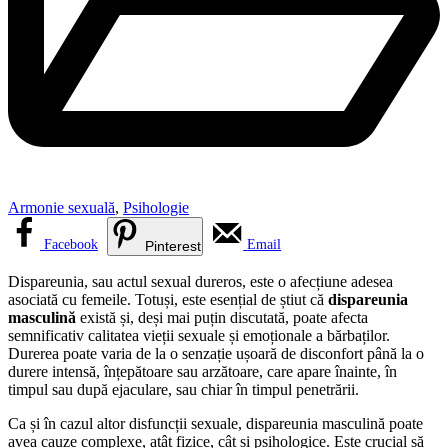
Armonie sexuală
,
Psihologie
Facebook
Email
Pinterest
Dispareunia, sau actul sexual dureros, este o afecțiune adesea
asociată cu femeile. Totuși, este esențial de știut că
dispareunia
masculină
există și, deși mai puțin discutată, poate afecta
semnificativ calitatea vieții sexuale și emoționale a bărbaților.
Durerea poate varia de la o senzație ușoară de disconfort până la o
durere intensă, înțepătoare sau arzătoare, care apare înainte, în
timpul sau după ejaculare, sau chiar în timpul penetrării.
Ca și în cazul altor disfuncții sexuale, dispareunia masculină poate
avea cauze complexe, atât fizice, cât și psihologice. Este crucial să