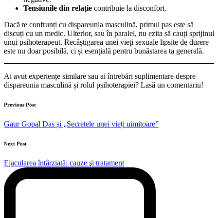
Tensiunile din relație
contribuie la disconfort.
Dacă te confrunți cu dispareunia masculină, primul pas este să
discuți cu un medic. Ulterior, sau în paralel, nu ezita să cauți sprijinul
unui psihoterapeut. Recâștigarea unei vieți sexuale lipsite de durere
este nu doar posibilă, ci și esențială pentru bunăstarea ta generală.
Ai avut experiențe similare sau ai întrebări suplimentare despre
dispareunia masculină și rolul psihoterapiei? Lasă un comentariu!
Post
Previous Post
navigation
Gaur Gopal Das și „Secretele unei vieți uimitoare”
Next Post
Ejacularea întârziată: cauze şi tratament