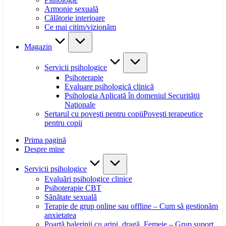
Armonie sexuală
Călătorie interioare
Ce mai citim/vizionăm
Magazin
Servicii psihologice
Psihoterapie
Evaluare psihologică clinică
Psihologia Aplicată în domeniul Securităţii
Naţionale
Sertarul cu poveşti pentru copii
Poveşti terapeutice
pentru copii
Prima pagină
Despre mine
Servicii psihologice
Evaluări psihologice clinice
Psihoterapie CBT
Sănătate sexuală
Terapie de grup online sau offline – Cum să gestionăm
anxietatea
Poartă balerinii cu aripi, dragă, Femeie – Grup suport