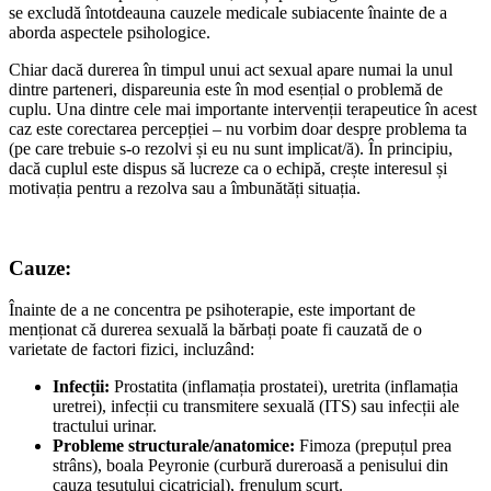
se excludă întotdeauna cauzele medicale subiacente înainte de a
aborda aspectele psihologice.
Chiar dacă durerea în timpul unui act sexual apare numai la unul
dintre parteneri, dispareunia este în mod esențial o problemă de
cuplu. Una dintre cele mai importante intervenții terapeutice în acest
caz este corectarea percepției – nu vorbim doar despre problema ta
(pe care trebuie s-o rezolvi și eu nu sunt implicat/ă). În principiu,
dacă cuplul este dispus să lucreze ca o echipă, crește interesul și
motivația pentru a rezolva sau a îmbunătăți situația.
Cauze:
Înainte de a ne concentra pe psihoterapie, este important de
menționat că durerea sexuală la bărbați poate fi cauzată de o
varietate de factori fizici, incluzând:
Infecții:
Prostatita (inflamația prostatei), uretrita (inflamația
uretrei), infecții cu transmitere sexuală (ITS) sau infecții ale
tractului urinar.
Probleme structurale/anatomice:
Fimoza (prepuțul prea
strâns), boala Peyronie (curbură dureroasă a penisului din
cauza țesutului cicatricial), frenulum scurt.