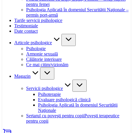
pentru femei
Psihologia Aplicată în domeniul Securităţii Naţionale –
permis port-armă
Tarife servicii psihologice
Testimoniale
Date contact
Articole psihologice
Psihologie
Armonie sexuală
Călătorie interioare
Ce mai citim/vizionăm
Magazin
Servicii psihologice
Psihoterapie
Evaluare psihologică clinică
Psihologia Aplicată în domeniul Securităţii
Naţionale
Sertarul cu poveşti pentru copii
Poveşti terapeutice
pentru copii