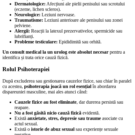
Dermatologice:
Afecțiuni ale pielii penisului sau scrotului
(eczeme, lichen scleros).
Neurologice:
Leziuni nervoase.
Traumatisme:
Leziuni anterioare ale penisului sau zonei
pelviene.
Alergii:
Reacții la latexul prezervativelor, spermicide sau
lubrifianți.
Probleme testiculare:
Epididimită sau orhită.
Un consult medical la un urolog este absolut necesar
pentru a
identifica și trata orice cauză fizică.
Rolul Psihoterapiei
După excluderea sau gestionarea cauzelor fizice, sau chiar în paralel
cu acestea,
psihoterapia joacă un rol esențial
în abordarea
dispareuniei masculine, mai ales atunci când:
Cauzele fizice au fost eliminate
, dar durerea persistă sau
reapare.
Nu a fost găsită nicio cauză fizică
evidentă.
Există
anxietate, stres, depresie sau traume
asociate cu
actul sexual.
Există o
istorie de abuz sexual
sau experiențe sexuale
negative.