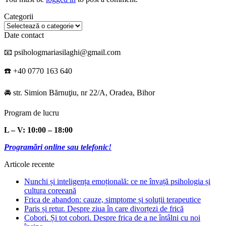
Categorii
Categorii
Date contact
📧 psihologmariasilaghi@gmail.com
☎️ +40 0770 163 640
🚘 str. Simion Bărnuţiu, nr 22/A, Oradea, Bihor
Program de lucru
L – V: 10:00 – 18:00
Programări online sau telefonic!
Articole recente
Nunchi și inteligența emoțională: ce ne învață psihologia și
cultura coreeană
Frica de abandon: cauze, simptome și soluții terapeutice
Paris și retur. Despre ziua în care divorțezi de frică
Cobori. Și tot cobori. Despre frica de a ne întâlni cu noi