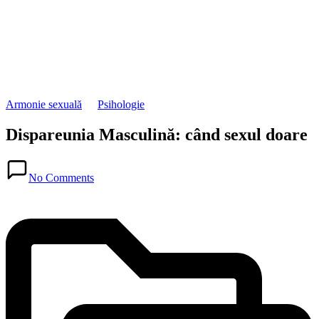
Posted
Armonie sexuală
Psihologie
in
Dispareunia Masculină: când sexul doare
Posted
in
No Comments