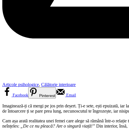
Articole psihologice
,
Călătorie interioare
Facebook
Email
Pinterest
Imaginează-ți că mergi pe jos prin deșert. Ți-e sete, ești epuizată, iar
de întoarcere ți se pare prea lung, necunoscutul te îngrozește, iar nisipul
Cam așa arată realitatea unei femei care alege să rămână într-o relație
neînțeles:
„De ce nu pleacă? Are o singură viață!”
Din interior, însă