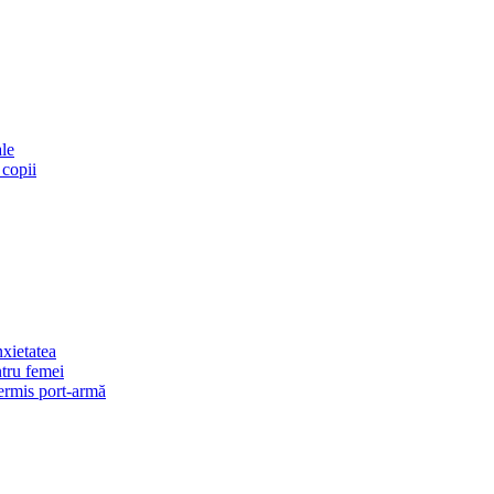
ale
 copii
xietatea
ntru femei
permis port-armă