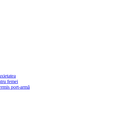
xietatea
ntru femei
permis port-armă