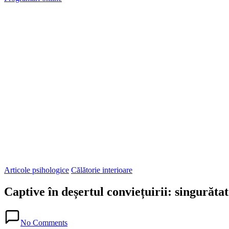
Posted
Articole psihologice
Călătorie interioare
in
Captive în deșertul conviețuirii: singurătat
Posted
in
No Comments