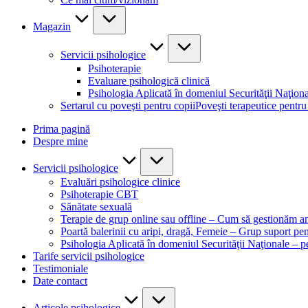
Magazin
Servicii psihologice
Psihoterapie
Evaluare psihologică clinică
Psihologia Aplicată în domeniul Securităţii Naţion
Sertarul cu poveşti pentru copii
Poveşti terapeutice pentru
Prima pagină
Despre mine
Servicii psihologice
Evaluări psihologice clinice
Psihoterapie CBT
Sănătate sexuală
Terapie de grup online sau offline – Cum să gestionăm an
Poartă balerinii cu aripi, dragă, Femeie – Grup suport pe
Psihologia Aplicată în domeniul Securităţii Naţionale – 
Tarife servicii psihologice
Testimoniale
Date contact
Articole psihologice