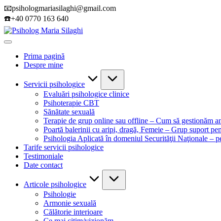
Skip
📧psihologmariasilaghi@gmail.com
to
☎️+40 0770 163 640
content
Psiholog
Atitudine
Maria
pozitivă
Silaghi
Prima pagină
necondiţionată
Despre mine
sparge
corsetul
de
Servicii psihologice
sticlă
Evaluări psihologice clinice
Psihoterapie CBT
Sănătate sexuală
Terapie de grup online sau offline – Cum să gestionăm an
Poartă balerinii cu aripi, dragă, Femeie – Grup suport pe
Psihologia Aplicată în domeniul Securităţii Naţionale – 
Tarife servicii psihologice
Testimoniale
Date contact
Articole psihologice
Psihologie
Armonie sexuală
Călătorie interioare
Ce mai citim/vizionăm