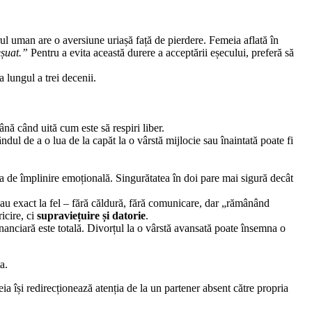
erul uman are o aversiune uriașă față de pierdere. Femeia aflată în
eșuat.”
Pentru a evita această durere a acceptării eșecului, preferă să
 lungul a trei decenii.
nă când uită cum este să respiri liber.
dul de a o lua de la capăt la o vârstă mijlocie sau înaintată poate fi
ța de împlinire emoțională. Singurătatea în doi pare mai sigură decât
țuiau exact la fel – fără căldură, fără comunicare, dar „rămânând
icire, ci
supraviețuire și datorie
.
anciară este totală. Divorțul la o vârstă avansată poate însemna o
a.
a își redirecționează atenția de la un partener absent către propria