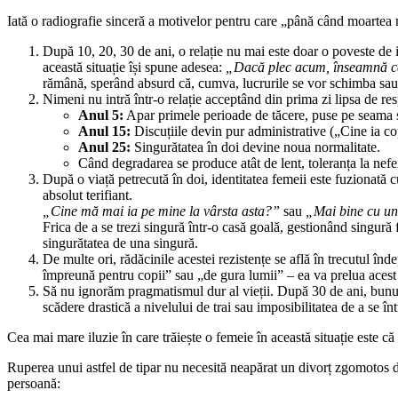
Iată o radiografie sinceră a motivelor pentru care „până când moartea 
După 10, 20, 30 de ani, o relație nu mai este doar o poveste de iu
această situație își spune adesea:
„Dacă plec acum, înseamnă că 
rămână, sperând absurd că, cumva, lucrurile se vor schimba sau 
Nimeni nu intră într-o relație acceptând din prima zi lipsa de res
Anul 5:
Apar primele perioade de tăcere, puse pe seama s
Anul 15:
Discuțiile devin pur administrative („Cine ia cop
Anul 25:
Singurătatea în doi devine noua normalitate.
Când degradarea se produce atât de lent, toleranța la nefer
După o viață petrecută în doi, identitatea femeii este fuzionată 
absolut terifiant.
„Cine mă mai ia pe mine la vârsta asta?”
sau
„Mai bine cu un
Frica de a se trezi singură într-o casă goală, gestionând singură
singurătatea de una singură.
De multe ori, rădăcinile acestei rezistențe se află în trecutul în
împreună pentru copii” sau „de gura lumii” – ea va prelua acest m
Să nu ignorăm pragmatismul dur al vieții. După 30 de ani, bunuri
scădere drastică a nivelului de trai sau imposibilitatea de a se în
Cea mai mare iluzie în care trăiește o femeie în această situație este că
Ruperea unui astfel de tipar nu necesită neapărat un divorț zgomotos d
persoană: