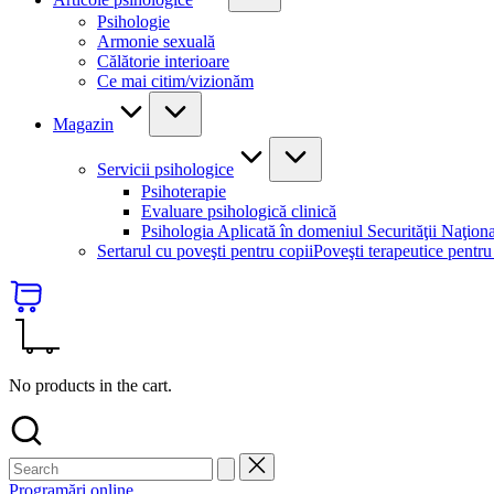
Psihologie
Armonie sexuală
Călătorie interioare
Ce mai citim/vizionăm
Magazin
Servicii psihologice
Psihoterapie
Evaluare psihologică clinică
Psihologia Aplicată în domeniul Securităţii Naţion
Sertarul cu poveşti pentru copii
Poveşti terapeutice pentru
No products in the cart.
Programări online